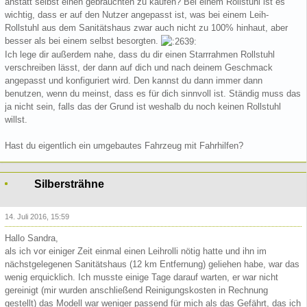
anstatt selbst einen gebrauchten zu kaufen? Bei einem Rollstuhl ist es
wichtig, dass er auf den Nutzer angepasst ist, was bei einem Leih-
Rollstuhl aus dem Sanitätshaus zwar auch nicht zu 100% hinhaut, aber
besser als bei einem selbst besorgten.
Ich lege dir außerdem nahe, dass du dir einen Starrrahmen Rollstuhl
verschreiben lässt, der dann auf dich und nach deinem Geschmack
angepasst und konfiguriert wird. Den kannst du dann immer dann
benutzen, wenn du meinst, dass es für dich sinnvoll ist. Ständig muss das
ja nicht sein, falls das der Grund ist weshalb du noch keinen Rollstuhl
willst.
Hast du eigentlich ein umgebautes Fahrzeug mit Fahrhilfen?
Silbersträhne
14. Juli 2016, 15:59
Hallo Sandra,
als ich vor einiger Zeit einmal einen Leihrolli nötig hatte und ihn im
nächstgelegenen Sanitätshaus (12 km Entfernung) geliehen habe, war das
wenig erquicklich. Ich musste einige Tage darauf warten, er war nicht
gereinigt (mir wurden anschließend Reinigungskosten in Rechnung
gestellt) das Modell war weniger passend für mich als das Gefährt, das ich