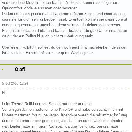
verschiedene Modelle testen kannst. Vielleicht können sie sogar die
Opticomfort Modelle anbieten oder besorgen.
Du kannst ihnen ja deine alten Unterarmstützen zeigen und ihnen sagen,
dass sie für dich sehr unbequem sind. Eventuell können sie diese vorerst
gegen bequemere austauschen, denn solange du deinen gebrochenen
Fuss nicht belasten darfst und kannst, brauchst du gute Unterarmstützen,
da dir der ein Rollstuhl auch nicht zur Verfügung steht.
Über einen Rollstuhl solltest du dennoch auch mal nachdenken, denn der
ist in vielerlei Hinsicht oft ein sehr guter Wegbegleiter.
Olaf!
5. Juli 2016, 12:24
Hi,
beim Thema Rolli kann ich Sandra nur unterstützen:
Vor einigen Jahren hatte ich eine Knie-OP und habe versucht, mich mit
Unterarmstützen fort zu bewegen. Irgendwie waren die mir immer im Weg
und ich bin eher drüber gestolpert, als dass ich damit wirklich zufrieden
war. Leider hatte im Forum "zu spät" darüber berichtet: Sandra hatte
nämlich vorgeschlagen, das "nächstemal" einen Rolli zu leihen. Was mich