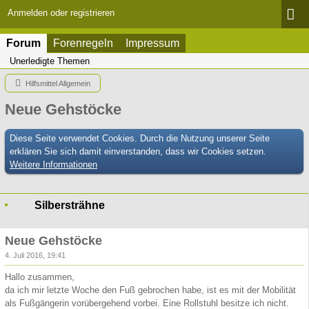
Anmelden oder registrieren
Forum
Forenregeln
Impressum
Unerledigte Themen
Hilfsmittel Allgemein
Neue Gehstöcke
Diese Seite verwendet Cookies. Durch die Nutzung unserer Seite
erklären Sie sich damit einverstanden, dass wir Cookies setzen.
Weitere Informationen
Silbersträhne
Neue Gehstöcke
4. Juli 2016, 19:41
Hallo zusammen,
da ich mir letzte Woche den Fuß gebrochen habe, ist es mit der Mobilität
als Fußgängerin vorübergehend vorbei. Eine Rollstuhl besitze ich nicht.