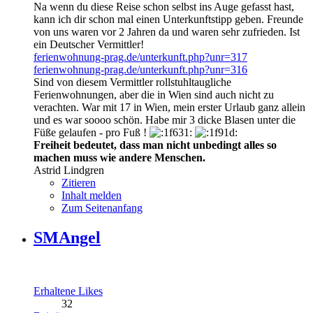
Na wenn du diese Reise schon selbst ins Auge gefasst hast,
kann ich dir schon mal einen Unterkunftstipp geben. Freunde
von uns waren vor 2 Jahren da und waren sehr zufrieden. Ist
ein Deutscher Vermittler!
ferienwohnung-prag.de/unterkunft.php?unr=317
ferienwohnung-prag.de/unterkunft.php?unr=316
Sind von diesem Vermittler rollstuhltaugliche
Ferienwohnungen, aber die in Wien sind auch nicht zu
verachten. War mit 17 in Wien, mein erster Urlaub ganz allein
und es war soooo schön. Habe mir 3 dicke Blasen unter die
Füße gelaufen - pro Fuß !
Freiheit bedeutet, dass man nicht unbedingt alles so
machen muss wie andere Menschen.
Astrid Lindgren
Zitieren
Inhalt melden
Zum Seitenanfang
SMAngel
Erhaltene Likes
32