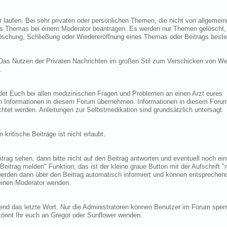
laufen. Bei sehr privaten oder persönlichen Themen, die nicht von allgemei
nes Themas bei einem Moderator beantragen. Es werden nur Themen gelöscht,
öschung, Schließung oder Wiedereröffnung eines Themas oder Beitrags besteh
n. Das Nutzen der Privaten Nachrichten im großen Stil zum Verschicken von We
.
det Euch bei allen medizinischen Fragen und Problemen an einen Arzt eures
on Informationen in diesem Forum übernehmen. Informationen in diesem Forum
htet werden. Anleitungen zur Selbstmedikation sind grundsätzlich untersagt.
ritische Beiträge ist nicht erlaubt.
rag sehen, dann bitte nicht auf den Beitrag antworten und eventuell noch ein
Beitrag melden" Funktion, das ist der kleine graue Button mit der Aufschrift 
werden dann über den Beitrag automatisch informiert und können entsprechen
 einen Moderator wenden.
end das letzte Wort. Nur die Administratoren können Benutzer im Forum sper
önnt Ihr euch an Gregor oder Sunflower wenden.