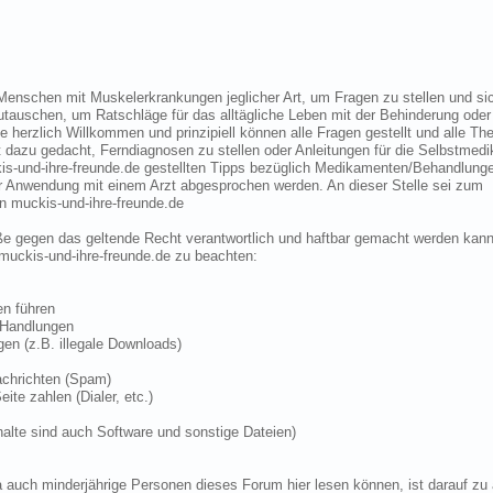
r Menschen mit Muskelerkrankungen jeglicher Art, um Fragen zu stellen und si
auschen, um Ratschläge für das alltägliche Leben mit der Behinderung oder
de herzlich Willkommen und prinzipiell können alle Fragen gestellt und alle T
ht dazu gedacht, Ferndiagnosen zu stellen oder Anleitungen für die Selbstmedi
kis-und-ihre-freunde.de gestellten Tipps bezüglich Medikamenten/Behandlung
der Anwendung mit einem Arzt abgesprochen werden. An dieser Stelle sei zum
 muckis-und-ihre-freunde.de
töße gegen das geltende Recht verantwortlich und haftbar gemacht werden kan
 muckis-und-ihre-freunde.de zu beachten:
en führen
n Handlungen
gen (z.B. illegale Downloads)
Nachrichten (Spam)
eite zahlen (Dialer, etc.)
halte sind auch Software und sonstige Dateien)
a auch minderjährige Personen dieses Forum hier lesen können, ist darauf zu