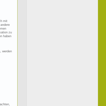
ch mit
 andere
hemen
kation zu
en haben
n, werden
 achten,