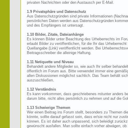
privaten Nachrichten oder den Austausch per E-Mail.
1.9 Privatsphäre und Datenschutz
Aus Datenschutzgründen sind private Informationen (Nachnam
persönlichen Daten werden aus Datenschutzgründen komment
und des Empfängers ist untersagt.
1.10 Bilder, Zitate, Dateianhänge
Es können Bilder unter Beachtung des Urheberrechts im Foru
erlaubt Bilder zu veröffentlichen, für die Ihr das Urheberrech
Quellangabe (Link) veröffentlicht werden. Bei Urheberrechts
Beitragsschreiber die alleinige Haftung.
1.11 Netiquette und Niveau
Behandelt andere Mitglieder so, wie auch Ihr selber behandelt
öffentlich im Forum aus. Bitte verwendet immer eine gemäßigt
allen Diskussionen möglichst sachlich. Das Team behält sich
auszuschließen.
1.12 Verständnis
Es kann vorkommen, dass geschriebenes mitunter anders bei
darum bitte, nicht alles persönlich zu nehmen und auf die G
1.13 Schwierige Themen
Wer einen Beitrag ins Forum stellt, besonders zu Themen d
könnte, sollte darauf gefasst sein, dass er/sie nicht nur zu
können. Es ist daher auch unpassend, sich beleidigt zurückzu
gewünscht ausfallen. Man sollte einfach vorher abwägen, ob 