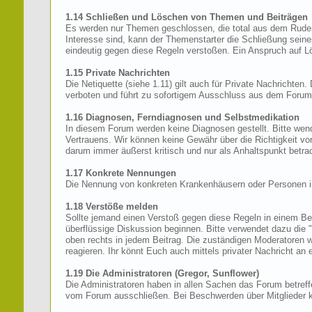
1.14 Schließen und Löschen von Themen und Beiträgen
Es werden nur Themen geschlossen, die total aus dem Ruder 
Interesse sind, kann der Themenstarter die Schließung sei
eindeutig gegen diese Regeln verstoßen. Ein Anspruch auf L
1.15 Private Nachrichten
Die Netiquette (siehe 1.11) gilt auch für Private Nachrichte
verboten und führt zu sofortigem Ausschluss aus dem Forum
1.16 Diagnosen, Ferndiagnosen und Selbstmedikation
In diesem Forum werden keine Diagnosen gestellt. Bitte wen
Vertrauens. Wir können keine Gewähr über die Richtigkeit v
darum immer äußerst kritisch und nur als Anhaltspunkt betrac
1.17 Konkrete Nennungen
Die Nennung von konkreten Krankenhäusern oder Personen in k
1.18 Verstöße melden
Sollte jemand einen Verstoß gegen diese Regeln in einem Beit
überflüssige Diskussion beginnen. Bitte verwendet dazu die "
oben rechts in jedem Beitrag. Die zuständigen Moderatoren 
reagieren. Ihr könnt Euch auch mittels privater Nachricht an
1.19 Die Administratoren (Gregor, Sunflower)
Die Administratoren haben in allen Sachen das Forum betreff
vom Forum ausschließen. Bei Beschwerden über Mitglieder k