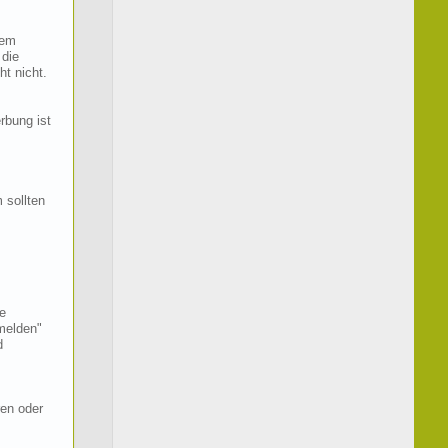
nem
 die
t nicht.
rbung ist
 sollten
e
"melden"
d
ren oder