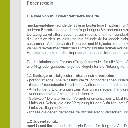
Forenregeln
Die Idee von muckis-und-ihre-freunde.de
muckis-und-ihre-freunde.de ist eine kostenlose Plattform fü
anderen Betroffenen und deren Angehörigen/Bekannten auszut
Beratung zu erhalten. Jeder ist auf muckis-und-ihre-freunde.
diskutiert werden. muckis-und-ihre-freunde.de ist jedoch nic
bekommen. Alle, durch die Betreiber und Mitglieder von muc
keinen direkten medizinischen Hintergrund und sollten vor 
Haftungsausschluss das Impressum genannt: Impressum von
Da der Inhaber des Forums (Gregor) potentiell für alle Vers
alle Mitglieder gebeten, folgende Regeln für die Nutzung von
1.1 Beiträge mit folgenden Inhalten sind verboten:
- pornografische Inhalte / Links die zu pornografischen Inhalt
- illegale / rassistische Inhalte und Aufforderungen zu diese
- Anleitungen / Erörterungen zum Ausführen illegaler Handlun
- verleumderische / belästigende Inhalte
- Software / Dienste für den Vertrieb unerwünschter E-Mail-
- Links auf Seiten, die eine Vergütung für das Aufrufen Ihrer S
- Links zu illegalen Seiten
- Inhalte die gegen geltendes deutsches Recht verstoßen (In
1.2 Jugendschutz
muckis-und-ihre-freunde.de ist ein Forum für Jung und Alt. D