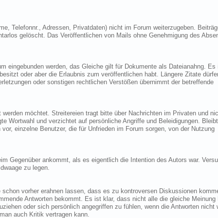
e, Telefonnr., Adressen, Privatdaten) nicht im Forum weiterzugeben. Beiträg
arlos gelöscht. Das Veröffentlichen von Mails ohne Genehmigung des Abse
m eingebunden werden, das Gleiche gilt für Dokumente als Dateianahng. Es i
t besitzt oder aber die Erlaubnis zum veröffentlichen habt. Längere Zitate dürfe
verletzungen oder sonstigen rechtlichen Verstößen übernimmt der betreffende
 werden möchtet. Streitereien tragt bitte über Nachrichten im Privaten und ni
e Wortwahl und verzichtet auf persönliche Angriffe und Beleidigungen. Bleibt 
 vor, einzelne Benutzer, die für Unfrieden im Forum sorgen, von der Nutzung
m Gegenüber ankommt, als es eigentlich die Intention des Autors war. Versu
oldwaage zu legen.
ie schon vorher erahnen lassen, dass es zu kontroversen Diskussionen komm
stimmende Antworten bekommt. Es ist klar, dass nicht alle die gleiche Meinung
ziehen oder sich persönlich angegriffen zu fühlen, wenn die Antworten nicht 
man auch Kritik vertragen kann.