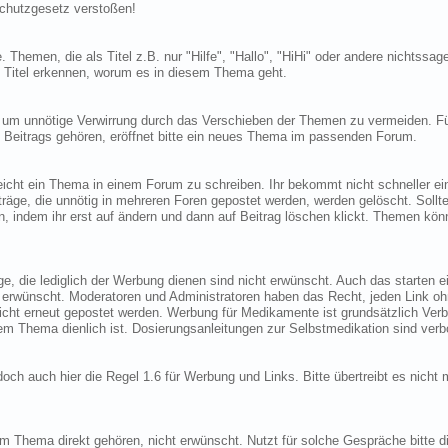
schutzgesetz verstoßen!
. Themen, die als Titel z.B. nur "Hilfe", "Hallo", "HiHi" oder andere nichtssag
am Titel erkennen, worum es in diesem Thema geht.
n um unnötige Verwirrung durch das Verschieben der Themen zu vermeiden. F
 Beitrags gehören, eröffnet bitte ein neues Thema im passenden Forum.
eicht ein Thema in einem Forum zu schreiben. Ihr bekommt nicht schneller ei
räge, die unnötig in mehreren Foren gepostet werden, werden gelöscht. Sollte
n, indem ihr erst auf ändern und dann auf Beitrag löschen klickt. Themen kön
ge, die lediglich der Werbung dienen sind nicht erwünscht. Auch das starten e
 erwünscht. Moderatoren und Administratoren haben das Recht, jeden Link o
icht erneut gepostet werden. Werbung für Medikamente ist grundsätzlich Verb
 Thema dienlich ist. Dosierungsanleitungen zur Selbstmedikation sind verb
edoch auch hier die Regel 1.6 für Werbung und Links. Bitte übertreibt es nicht m
um Thema direkt gehören, nicht erwünscht. Nutzt für solche Gespräche bitte d