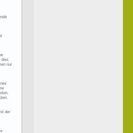
ende
ür
ne
 dies
nen nur
ines
hne
oten.
oten.
it der
ie