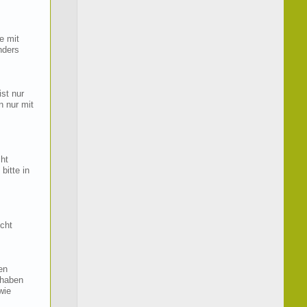
e mit
nders
st nur
n nur mit
cht
bitte in
cht
en
 haben
wie