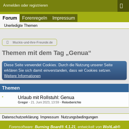
Anmelden oder registrieren
Forum
Forenregeln
Impressum
Unerledigte Themen
Muckis-und-ihre-Freunde.de
Themen mit dem Tag „Genua“
Diese Seite verwendet Cookies. Durch die Nutzung unserer Seite
erklären Sie sich damit einverstanden, dass wir Cookies setzen.
Weitere Informationen
Themen
Urlaub mit Rollstuhl: Genua
Gregor
21. Juni 2023, 13:59
Reiseberichte
Datenschutzerklärung
Impressum
Nutzungsbedingungen
Forensoftware:
Burning Board® 4.1.21
, entwickelt von
WoltLab®