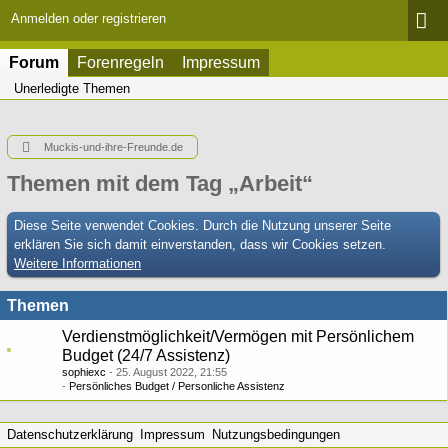
Anmelden oder registrieren
Forum
Forenregeln
Impressum
Unerledigte Themen
Muckis-und-ihre-Freunde.de
Themen mit dem Tag „Arbeit“
Diese Seite verwendet Cookies. Durch die Nutzung unserer Seite
erklären Sie sich damit einverstanden, dass wir Cookies setzen.
Weitere Informationen
Themen
Verdienstmöglichkeit/Vermögen mit Persönlichem
Budget (24/7 Assistenz)
sophiexc
25. August 2022, 21:55
Persönliches Budget / Personliche Assistenz
Datenschutzerklärung
Impressum
Nutzungsbedingungen