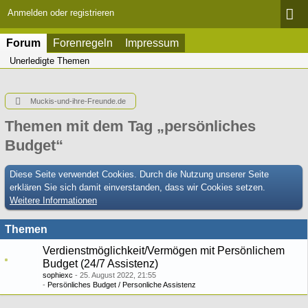
Anmelden oder registrieren
Forum
Forenregeln
Impressum
Unerledigte Themen
Muckis-und-ihre-Freunde.de
Themen mit dem Tag „persönliches
Budget“
Diese Seite verwendet Cookies. Durch die Nutzung unserer Seite
erklären Sie sich damit einverstanden, dass wir Cookies setzen.
Weitere Informationen
Themen
Verdienstmöglichkeit/Vermögen mit Persönlichem
Budget (24/7 Assistenz)
sophiexc
25. August 2022, 21:55
Persönliches Budget / Personliche Assistenz