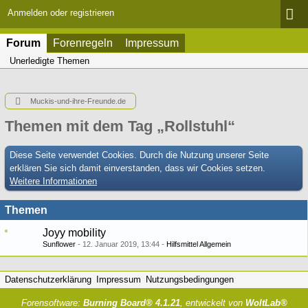
Anmelden oder registrieren
Forum
Forenregeln
Impressum
Unerledigte Themen
Muckis-und-ihre-Freunde.de
Themen mit dem Tag „Rollstuhl“
Diese Seite verwendet Cookies. Durch die Nutzung unserer Seite
erklären Sie sich damit einverstanden, dass wir Cookies setzen.
Weitere Informationen
Themen
Joyy mobility
Sunflower
12. Januar 2019, 13:44
Hilfsmittel Allgemein
Datenschutzerklärung
Impressum
Nutzungsbedingungen
Forensoftware:
Burning Board® 4.1.21
, entwickelt von
WoltLab®