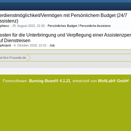
erdienstmöglichkeit/Vermögen mit Persönlichem Budget (24/7
ssistenz)
phiexc
25. August 2022, 21:55
Persönliches Budget / Personliche Assistenz
osten für die Unterbringung und Verpflegung einer Assistenzpe
uf Dienstreisen
pfstand
9. Oktober 2018, 22:41
Job
d-ihre-Freunde.de
Forensoftware:
Burning Board® 4.1.21
, entwickelt von
WoltLab® GmbH