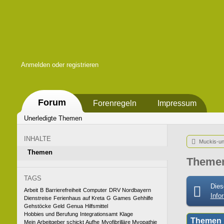
Anmelden oder registrieren
Forum
Forenregeln
Impressum
Unerledigte Themen
INHALTE
Muckis-un
Themen
Themen
TAGS
Dies
Arbeit
B
Barrierefreiheit
Computer
DRV Nordbayern
Info
Dienstreise
Ferienhaus auf Kreta
G
Games
Gehhilfe
Gehstöcke
Geld
Genua
Hilfsmittel
Hobbies und Berufung
Integrationsamt
Klage
Themen
Mein Arbeitgeber schickt Aufhe
Myofibrilläre Myopathie