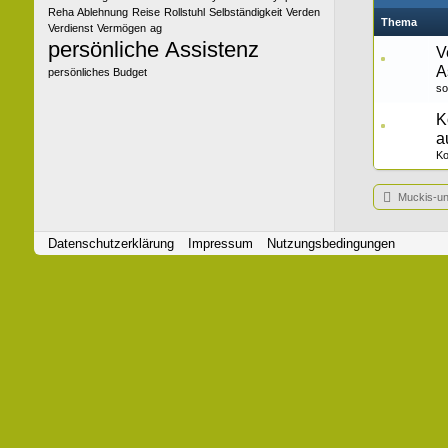
Reha Ablehnung
Reise
Rollstuhl
Selbständigkeit
Verden
Thema
Verdienst
Vermögen
ag
persönliche Assistenz
V
A
persönliches Budget
so
K
a
Ko
Muckis-un
Datenschutzerklärung
Impressum
Nutzungsbedingungen