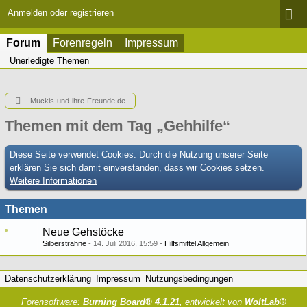
Anmelden oder registrieren
Forum
Forenregeln
Impressum
Unerledigte Themen
Muckis-und-ihre-Freunde.de
Themen mit dem Tag „Gehhilfe“
Diese Seite verwendet Cookies. Durch die Nutzung unserer Seite
erklären Sie sich damit einverstanden, dass wir Cookies setzen.
Weitere Informationen
Themen
Neue Gehstöcke
Silbersträhne
14. Juli 2016, 15:59
Hilfsmittel Allgemein
Datenschutzerklärung
Impressum
Nutzungsbedingungen
Forensoftware:
Burning Board® 4.1.21
, entwickelt von
WoltLab®