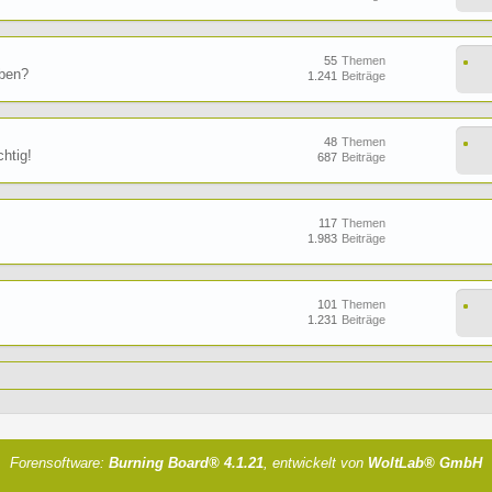
55
Themen
aben?
1.241
Beiträge
48
Themen
htig!
687
Beiträge
117
Themen
1.983
Beiträge
101
Themen
1.231
Beiträge
Forensoftware:
Burning Board® 4.1.21
, entwickelt von
WoltLab® GmbH