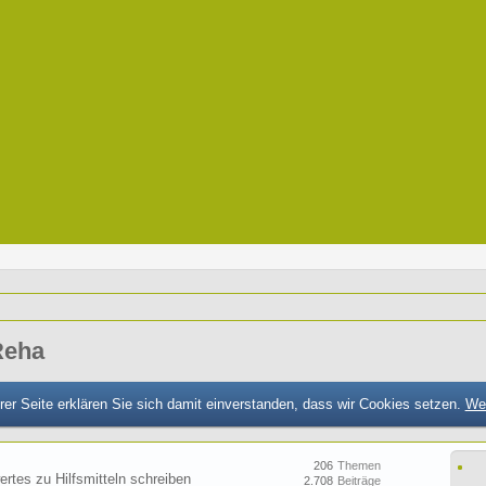
Reha
er Seite erklären Sie sich damit einverstanden, dass wir Cookies setzen.
Wei
206
Themen
ertes zu Hilfsmitteln schreiben
2.708
Beiträge